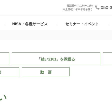
電話受付：10時〜16時
050-
※土日祝・年末年始を除く
NISA・各種サービス
セミナー・イベント
「結い2101」
を深堀る
室
動 画
い