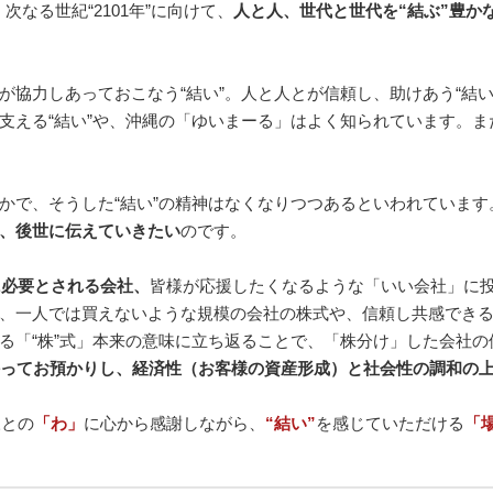
次なる世紀“2101年”に向けて、
人と人、世代と世代を“結ぶ”豊か
が協力しあっておこなう“結い”。人と人とが信頼し、助けあう“結
支える“結い”や、沖縄の「ゆいまーる」はよく知られています。ま
かで、そうした“結い”の精神はなくなりつつあるといわれています
、後世に伝えていきたい
のです。
に必要とされる会社、
皆様が応援したくなるような「いい会社」に
、一人では買えないような規模の会社の株式や、信頼し共感でき
る「“株”式」本来の意味に立ち返ることで、「株分け」した会社の
持ってお預かりし、経済性（お客様の資産形成）と社会性の調和の
様との
「わ」
に心から感謝しながら、
“結い”
を感じていただける
「