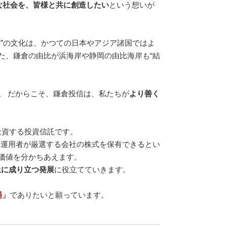
な社会を、皆様と共に創造したい
という想いが
い”の文化は、かつての日本やアジア諸国ではよ
た、鎌倉の由比が浜海岸や静岡の由比海岸も“結
。 だからこそ、鎌倉投信は、私たちが
より善く
投資する投資信託です。
る運用者が厳選する会社の株式を保有できるとい
価値を分かちあえます。
上に成り立つ発展
に役立てていきます。
場」
でありたいと願っています。