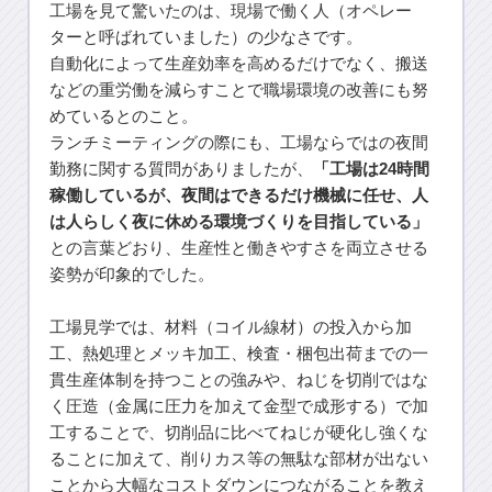
工場を見て驚いたのは、現場で働く人（オペレー
ターと呼ばれていました）の少なさです。
自動化によって生産効率を高めるだけでなく、搬送
などの重労働を減らすことで職場環境の改善にも努
めているとのこと。
ランチミーティングの際にも、工場ならではの夜間
勤務に関する質問がありましたが、
「工場は24時間
稼働しているが、夜間はできるだけ機械に任せ、人
は人らしく夜に休める環境づくりを目指している」
との言葉どおり、生産性と働きやすさを両立させる
姿勢が印象的でした。
工場見学では、材料（コイル線材）の投入から加
工、熱処理とメッキ加工、検査・梱包出荷までの一
貫生産体制を持つことの強みや、ねじを切削ではな
く圧造（金属に圧力を加えて金型で成形する）で加
工することで、切削品に比べてねじが硬化し強くな
ることに加えて、削りカス等の無駄な部材が出ない
ことから大幅なコストダウンにつながることを教え