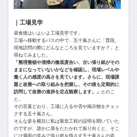
｜工場見学
昼食後はいよいよ工場見学です。
工場へ移動するバスの中で、五十嵐さんに「普段、
現地訪問の際にどんなところを見ていますか？」と
尋ねてみました。
「整理整頓や清掃の徹底度合い、古い張り紙がその
ままになっていないかなどを確認し、現場レベルや
働く人の感度の高さを見ています。さらに、現場課
題と改善への取り組みを把握し、その後も定期的に
訪問して改善の進捗を定点観察します。」
とのこ
と。
その言葉どおり、工場に入るや否や掲示物をチェッ
クする五十嵐さん。
そんな姿を横目に私は製造工程の説明を聞いていた
のですが、誰かに肩をたたかれて振り向くと、そこ
には満面の笑みで張り紙を指さす五十嵐さんの姿