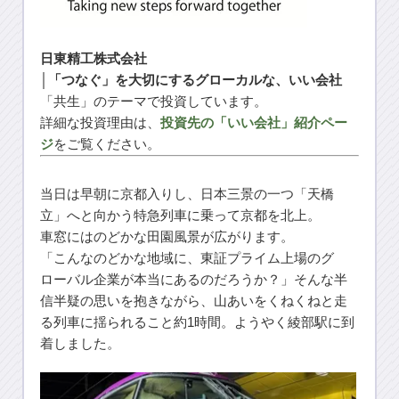
日東精工株式会社
│「つなぐ」を大切にするグローカルな、いい会社
「共生」のテーマで投資しています。
詳細な投資理由は、
投資先の「いい会社」紹介ペー
ジ
をご覧ください。
当日は早朝に京都入りし、日本三景の一つ「天橋
立」へと向かう特急列車に乗って京都を北上。
車窓にはのどかな田園風景が広がります。
「こんなのどかな地域に、東証プライム上場のグ
ローバル企業が本当にあるのだろうか？」そんな半
信半疑の思いを抱きながら、山あいをくねくねと走
る列車に揺られること約1時間。ようやく綾部駅に到
着しました。