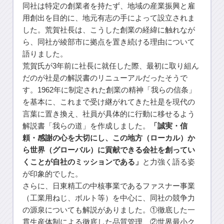
同社は特定の創業者を持たず、地域の産業振興と雇
用創出を目的に、地元有志の手によって設立されま
した。荒賀社長は、こうした創業の経緯に触れなが
ら、同社が綾部市に拠点を置き続ける理由について
語りました。
荒賀氏が3年前に社長に就任した際、最初に取り組ん
だのが社是の解説書のリニューアルだったそうで
す。1962年に制定された創業の精神「我らの信条」
を基本に、これまで受け継がれてきた社是を現代の
言葉に置き換え、社員が具体的に行動に移せるよう
解説書「我らの道」を作成しました。
「誠実・信
頼・感謝の心を大切にし、この地方（ローカル）か
ら世界（グローバル）に貢献できる会社を創ってい
くことが自社のミッションである」
と力強く語る姿
が印象的でした。
さらに、日東精工の中核事業であるファスナー事業
（工業用ねじ、ボルト等）を中心に、同社の競争力
の源泉についても解説がありました。①徹底した一
貫生産体制による徹底した品質管理、②世界最小ク